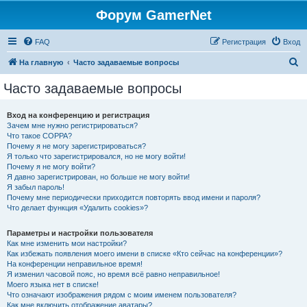
Форум GamerNet
FAQ
Регистрация
Вход
П
На главную
Часто задаваемые вопросы
о
Часто задаваемые вопросы
и
с
Вход на конференцию и регистрация
Зачем мне нужно регистрироваться?
к
Что такое COPPA?
Почему я не могу зарегистрироваться?
Я только что зарегистрировался, но не могу войти!
Почему я не могу войти?
Я давно зарегистрирован, но больше не могу войти!
Я забыл пароль!
Почему мне периодически приходится повторять ввод имени и пароля?
Что делает функция «Удалить cookies»?
Параметры и настройки пользователя
Как мне изменить мои настройки?
Как избежать появления моего имени в списке «Кто сейчас на конференции»?
На конференции неправильное время!
Я изменил часовой пояс, но время всё равно неправильное!
Моего языка нет в списке!
Что означают изображения рядом с моим именем пользователя?
Как мне включить отображение аватары?