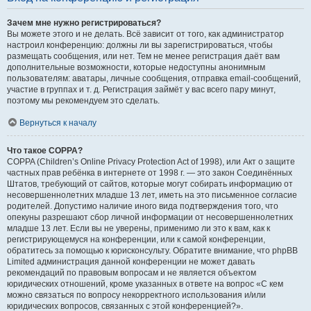
Зачем мне нужно регистрироваться?
Вы можете этого и не делать. Всё зависит от того, как администратор
настроил конференцию: должны ли вы зарегистрироваться, чтобы
размещать сообщения, или нет. Тем не менее регистрация даёт вам
дополнительные возможности, которые недоступны анонимным
пользователям: аватары, личные сообщения, отправка email-сообщений,
участие в группах и т. д. Регистрация займёт у вас всего пару минут,
поэтому мы рекомендуем это сделать.
Вернуться к началу
Что такое COPPA?
COPPA (Children’s Online Privacy Protection Act of 1998), или Акт о защите
частных прав ребёнка в интернете от 1998 г. — это закон Соединённых
Штатов, требующий от сайтов, которые могут собирать информацию от
несовершеннолетних младше 13 лет, иметь на это письменное согласие
родителей. Допустимо наличие иного вида подтверждения того, что
опекуны разрешают сбор личной информации от несовершеннолетних
младше 13 лет. Если вы не уверены, применимо ли это к вам, как к
регистрирующемуся на конференции, или к самой конференции,
обратитесь за помощью к юрисконсульту. Обратите внимание, что phpBB
Limited администрация данной конференции не может давать
рекомендаций по правовым вопросам и не является объектом
юридических отношений, кроме указанных в ответе на вопрос «С кем
можно связаться по вопросу некорректного использования и/или
юридических вопросов, связанных с этой конференцией?».