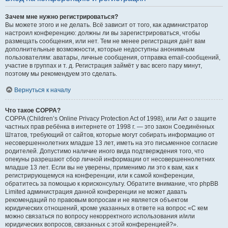
Зачем мне нужно регистрироваться?
Вы можете этого и не делать. Всё зависит от того, как администратор
настроил конференцию: должны ли вы зарегистрироваться, чтобы
размещать сообщения, или нет. Тем не менее регистрация даёт вам
дополнительные возможности, которые недоступны анонимным
пользователям: аватары, личные сообщения, отправка email-сообщений,
участие в группах и т. д. Регистрация займёт у вас всего пару минут,
поэтому мы рекомендуем это сделать.
Вернуться к началу
Что такое COPPA?
COPPA (Children’s Online Privacy Protection Act of 1998), или Акт о защите
частных прав ребёнка в интернете от 1998 г. — это закон Соединённых
Штатов, требующий от сайтов, которые могут собирать информацию от
несовершеннолетних младше 13 лет, иметь на это письменное согласие
родителей. Допустимо наличие иного вида подтверждения того, что
опекуны разрешают сбор личной информации от несовершеннолетних
младше 13 лет. Если вы не уверены, применимо ли это к вам, как к
регистрирующемуся на конференции, или к самой конференции,
обратитесь за помощью к юрисконсульту. Обратите внимание, что phpBB
Limited администрация данной конференции не может давать
рекомендаций по правовым вопросам и не является объектом
юридических отношений, кроме указанных в ответе на вопрос «С кем
можно связаться по вопросу некорректного использования и/или
юридических вопросов, связанных с этой конференцией?».