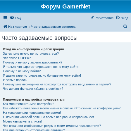
Форум GamerNet
FAQ
Регистрация
Вход
П
На главную
Часто задаваемые вопросы
о
Часто задаваемые вопросы
и
с
Вход на конференцию и регистрация
Зачем мне нужно регистрироваться?
к
Что такое COPPA?
Почему я не могу зарегистрироваться?
Я только что зарегистрировался, но не могу войти!
Почему я не могу войти?
Я давно зарегистрирован, но больше не могу войти!
Я забыл пароль!
Почему мне периодически приходится повторять ввод имени и пароля?
Что делает функция «Удалить cookies»?
Параметры и настройки пользователя
Как мне изменить мои настройки?
Как избежать появления моего имени в списке «Кто сейчас на конференции»?
На конференции неправильное время!
Я изменил часовой пояс, но время всё равно неправильное!
Моего языка нет в списке!
Что означают изображения рядом с моим именем пользователя?
Как мне включить отображение аватары?