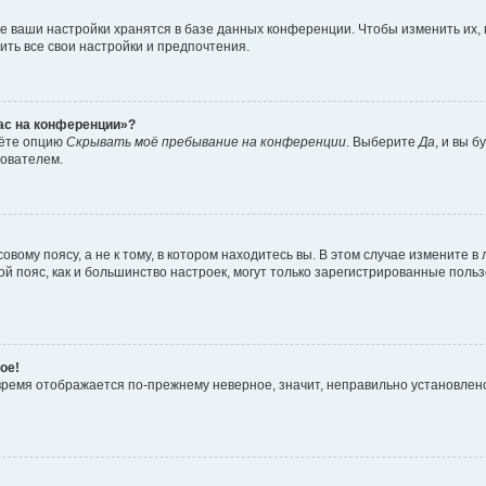
е ваши настройки хранятся в базе данных конференции. Чтобы изменить их,
ить все свои настройки и предпочтения.
час на конференции»?
дёте опцию
Скрывать моё пребывание на конференции
. Выберите
Да
, и вы 
зователем.
вому поясу, а не к тому, в котором находитесь вы. В этом случае измените в 
овой пояс, как и большинство настроек, могут только зарегистрированные пол
ое!
о время отображается по-прежнему неверное, значит, неправильно установле