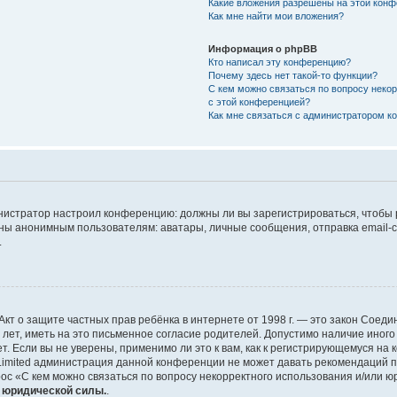
Какие вложения разрешены на этой кон
Как мне найти мои вложения?
Информация о phpBB
Кто написал эту конференцию?
Почему здесь нет такой-то функции?
С кем можно связаться по вопросу неко
с этой конференцией?
Как мне связаться с администратором 
дминистратор настроил конференцию: должны ли вы зарегистрироваться, чтобы
 анонимным пользователям: аватары, личные сообщения, отправка email-сооб
.
 или Акт о защите частных прав ребёнка в интернете от 1998 г. — это закон Со
т, иметь на это письменное согласие родителей. Допустимо наличие иного
 Если вы не уверены, применимо ли это к вам, как к регистрирующемуся на 
Limited администрация данной конференции не может давать рекомендаций 
ос «С кем можно связаться по вопросу некорректного использования и/или ю
т юридической силы.
.