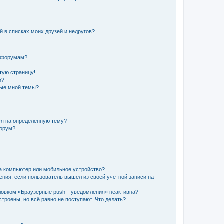
й в списках моих друзей и недругов?
и форумам?
стую страницу!
и?
ные мной темы?
ься на определённую тему?
форум?
а компьютер или мобильное устройство?
ения, если пользователь вышел из своей учётной записи на
оловком «Браузерные push—уведомления» неактивна?
троены, но всё равно не поступают. Что делать?