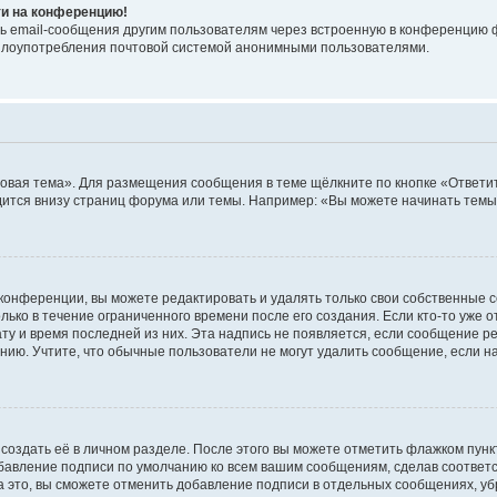
ти на конференцию!
ь email-сообщения другим пользователям через встроенную в конференцию ф
ь злоупотребления почтовой системой анонимными пользователями.
овая тема». Для размещения сообщения в теме щёлкните по кнопке «Ответит
ится внизу страниц форума или темы. Например: «Вы можете начинать темы»
конференции, вы можете редактировать и удалять только свои собственные 
ько в течение ограниченного времени после его создания. Если кто-то уже 
дату и время последней из них. Эта надпись не появляется, если сообщение 
ию. Учтите, что обычные пользователи не могут удалить сообщение, если на 
создать её в личном разделе. После этого вы можете отметить флажком пун
обавление подписи по умолчанию ко всем вашим сообщениям, сделав соотве
а это, вы сможете отменить добавление подписи в отдельных сообщениях, у