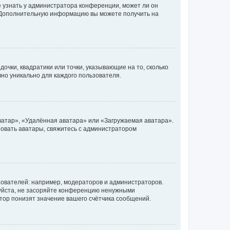
е узнать у администратора конференции, может ли он
к. Дополнительную информацию вы можете получить на
очки, квадратики или точки, указывающие на то, сколько
чно уникально для каждого пользователя.
ватар», «Удалённая аватара» или «Загружаемая аватара».
ьзовать аватары, свяжитесь с администратором
ователей: например, модераторов и администраторов.
уйста, не засоряйте конференцию ненужными
тор понизят значение вашего счётчика сообщений.