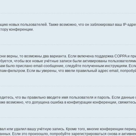
ию новых пользователей. Также возможно, что он заблокировал ваш IP-адре
атору конференции.
они верны, то возможны два варианта. Если включена поддержка COPPA и при 
уется, чтобы все новые учётные записи были активированы пользователями
ам было прислано email-сообщение, следуйте полученным инструкциям. Если
пам-фильтром. Если вы уверены, что ввели правильный адрес email, попробу
едитесь, что вы правильно вводите имя пользователя и пароль. Если данные
Также возможно, что допущена ошибка в конфигурации конференции, свяжитес
вал или удалил вашу учётную запись. Кроме того, многие конференции перио
ных. Если это произошло, попробуйте зарегистрироваться снова и активнее 