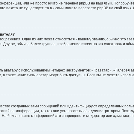
онференции, или же просто никто не перевёл phpBB на ваш язык. Попробуйт
вого пакета не существует, то вы сами можете перевести phpBB на свой язы
ователя?
зображения. Одно из них может относиться к вашему званию, обычно это звёзд
. Другое, обычно более крупное, изображение известно как «аватара» и обы
ь аватару с использованием четырёх инструментов: «Граватар», «Галерея а
, а также какие типы аватар могут быть доступны. Если вы не можете испол
чество созданных вами сообщений или идентифицируют определённых польз
аний на конференции, так как они установлены её администратором. Пожал
е. На большинстве конференций это запрещено, и модератор или администра