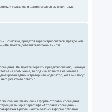
орму, и только если администратор включил такую
ь». Возможно, придётся зарегистрироваться, прежде чем
, «Вы можете добавлять вложения» и т.п.
сообщения. Вы можете перейти к редактированию, щёлкнув
ответил на сообщение, то под ним появится небольшая
редактировал администратор или модератор, хотя они могут
него уже кто-то ответил.
кт
Присоединить подпись
в форме отправки сообщения,
тствующий выбор в параграфе «Отправка сообщений»
брав флажок
Присоединить подпись
в форме отправки