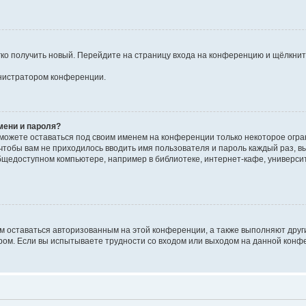
егко получить новый. Перейдите на страницу входа на конференцию и щёлкни
инистратором конференции.
мени и пароля?
сможете оставаться под своим именем на конференции только некоторое огран
 чтобы вам не приходилось вводить имя пользователя и пароль каждый раз, 
щедоступном компьютере, например в библиотеке, интернет-кафе, университе
ам оставаться авторизованным на этой конференции, а также выполняют друг
ом. Если вы испытываете трудности со входом или выходом на данной конфе