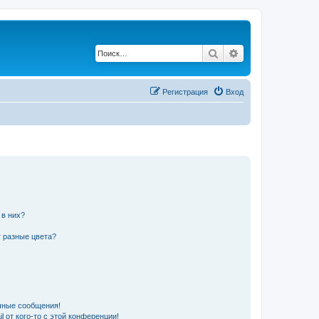
Поиск
Расширенный по
Регистрация
Вход
 в них?
 разные цвета?
чные сообщения!
 от кого-то с этой конференции!