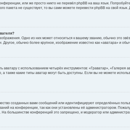
онференции, или же просто никто не перевёл phpBB на ваш язык. Попробуйт
вого пакета не существует, то вы сами можете перевести phpBB на свой язы
ователя?
зображения. Одно из них может относиться к вашему званию, обычно это звёзд
. Другое, обычно более крупное, изображение известно как «аватара» и обы
ь аватару с использованием четырёх инструментов: «Граватар», «Галерея а
, а также какие типы аватар могут быть доступны. Если вы не можете испол
чество созданных вами сообщений или идентифицируют определённых польз
аний на конференции, так как они установлены её администратором. Пожал
е. На большинстве конференций это запрещено, и модератор или администра