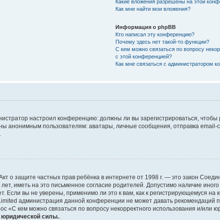
Какие вложения разрешены на этой кон
Как мне найти мои вложения?
Информация о phpBB
Кто написал эту конференцию?
Почему здесь нет такой-то функции?
С кем можно связаться по вопросу неко
с этой конференцией?
Как мне связаться с администратором 
дминистратор настроил конференцию: должны ли вы зарегистрироваться, чтобы
 анонимным пользователям: аватары, личные сообщения, отправка email-сооб
.
 или Акт о защите частных прав ребёнка в интернете от 1998 г. — это закон Со
т, иметь на это письменное согласие родителей. Допустимо наличие иного
 Если вы не уверены, применимо ли это к вам, как к регистрирующемуся на 
Limited администрация данной конференции не может давать рекомендаций 
ос «С кем можно связаться по вопросу некорректного использования и/или ю
т юридической силы.
.