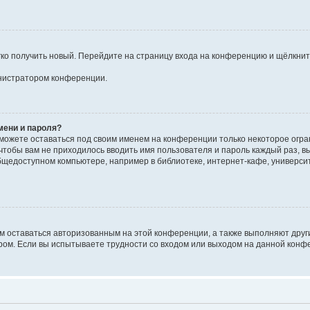
егко получить новый. Перейдите на страницу входа на конференцию и щёлкни
инистратором конференции.
мени и пароля?
сможете оставаться под своим именем на конференции только некоторое огран
 чтобы вам не приходилось вводить имя пользователя и пароль каждый раз, 
щедоступном компьютере, например в библиотеке, интернет-кафе, университе
ам оставаться авторизованным на этой конференции, а также выполняют друг
ом. Если вы испытываете трудности со входом или выходом на данной конфе