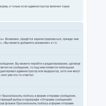
орму, и только если администратор включил такую
ь». Возможно, придётся зарегистрироваться, прежде чем
, «Вы можете добавлять вложения» и т.п.
сообщения. Вы можете перейти к редактированию, щёлкнув
ответил на сообщение, то под ним появится небольшая
редактировал администратор или модератор, хотя они могут
него уже кто-то ответил.
кт
Присоединить подпись
в форме отправки сообщения,
тствующий выбор в параграфе «Отправка сообщений»
брав флажок
Присоединить подпись
в форме отправки