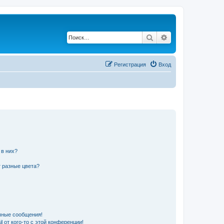
Поиск
Расширенный по
Регистрация
Вход
 в них?
 разные цвета?
чные сообщения!
 от кого-то с этой конференции!