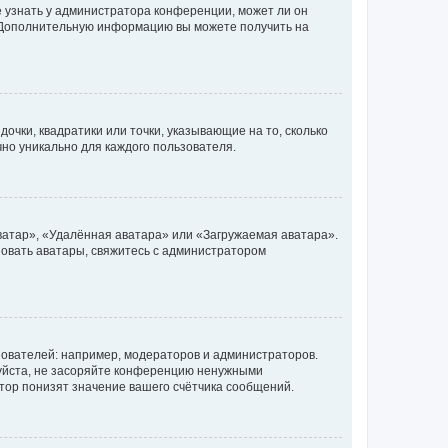
е узнать у администратора конференции, может ли он
к. Дополнительную информацию вы можете получить на
очки, квадратики или точки, указывающие на то, сколько
чно уникально для каждого пользователя.
ватар», «Удалённая аватара» или «Загружаемая аватара».
ьзовать аватары, свяжитесь с администратором
ователей: например, модераторов и администраторов.
уйста, не засоряйте конференцию ненужными
тор понизят значение вашего счётчика сообщений.