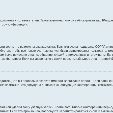
ию новых пользователей. Также возможно, что он заблокировал ваш IP-адре
атору конференции.
они верны, то возможны два варианта. Если включена поддержка COPPA и при 
уется, чтобы все новые учётные записи были активированы пользователями
ам было прислано email-сообщение, следуйте полученным инструкциям. Если
пам-фильтром. Если вы уверены, что ввели правильный адрес email, попробу
едитесь, что вы правильно вводите имя пользователя и пароль. Если данные
Также возможно, что допущена ошибка в конфигурации конференции, свяжитес
вал или удалил вашу учётную запись. Кроме того, многие конференции перио
ных. Если это произошло, попробуйте зарегистрироваться снова и активнее 