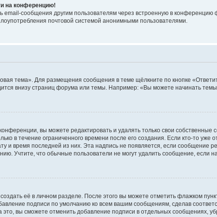
ти на конференцию!
ь email-сообщения другим пользователям через встроенную в конференцию ф
ь злоупотребления почтовой системой анонимными пользователями.
овая тема». Для размещения сообщения в теме щёлкните по кнопке «Ответит
ится внизу страниц форума или темы. Например: «Вы можете начинать темы»
конференции, вы можете редактировать и удалять только свои собственные 
ько в течение ограниченного времени после его создания. Если кто-то уже 
дату и время последней из них. Эта надпись не появляется, если сообщение 
ию. Учтите, что обычные пользователи не могут удалить сообщение, если на 
создать её в личном разделе. После этого вы можете отметить флажком пун
обавление подписи по умолчанию ко всем вашим сообщениям, сделав соотве
а это, вы сможете отменить добавление подписи в отдельных сообщениях, у