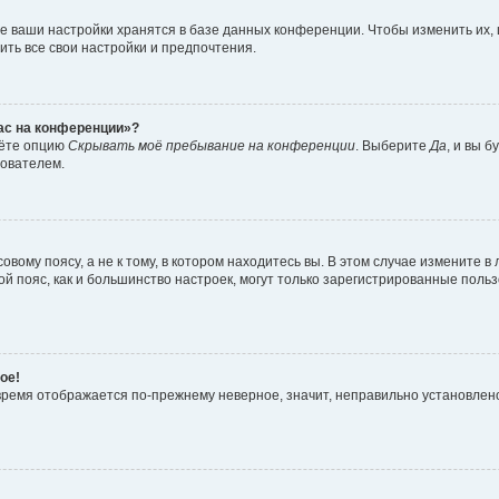
е ваши настройки хранятся в базе данных конференции. Чтобы изменить их,
ить все свои настройки и предпочтения.
час на конференции»?
дёте опцию
Скрывать моё пребывание на конференции
. Выберите
Да
, и вы 
зователем.
вому поясу, а не к тому, в котором находитесь вы. В этом случае измените в 
овой пояс, как и большинство настроек, могут только зарегистрированные пол
ое!
о время отображается по-прежнему неверное, значит, неправильно установле