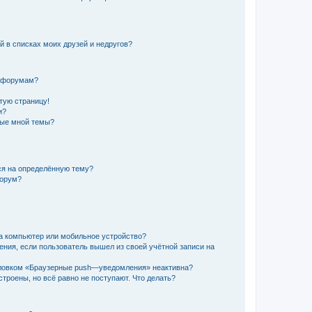
й в списках моих друзей и недругов?
и форумам?
стую страницу!
и?
ные мной темы?
ься на определённую тему?
форум?
а компьютер или мобильное устройство?
ения, если пользователь вышел из своей учётной записи на
оловком «Браузерные push—уведомления» неактивна?
троены, но всё равно не поступают. Что делать?