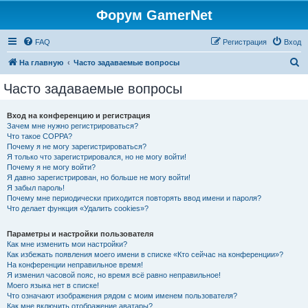
Форум GamerNet
FAQ
Регистрация
Вход
П
На главную
Часто задаваемые вопросы
о
Часто задаваемые вопросы
и
с
Вход на конференцию и регистрация
Зачем мне нужно регистрироваться?
к
Что такое COPPA?
Почему я не могу зарегистрироваться?
Я только что зарегистрировался, но не могу войти!
Почему я не могу войти?
Я давно зарегистрирован, но больше не могу войти!
Я забыл пароль!
Почему мне периодически приходится повторять ввод имени и пароля?
Что делает функция «Удалить cookies»?
Параметры и настройки пользователя
Как мне изменить мои настройки?
Как избежать появления моего имени в списке «Кто сейчас на конференции»?
На конференции неправильное время!
Я изменил часовой пояс, но время всё равно неправильное!
Моего языка нет в списке!
Что означают изображения рядом с моим именем пользователя?
Как мне включить отображение аватары?