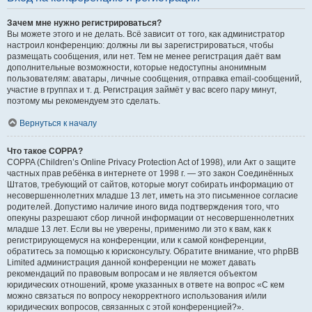
Зачем мне нужно регистрироваться?
Вы можете этого и не делать. Всё зависит от того, как администратор
настроил конференцию: должны ли вы зарегистрироваться, чтобы
размещать сообщения, или нет. Тем не менее регистрация даёт вам
дополнительные возможности, которые недоступны анонимным
пользователям: аватары, личные сообщения, отправка email-сообщений,
участие в группах и т. д. Регистрация займёт у вас всего пару минут,
поэтому мы рекомендуем это сделать.
Вернуться к началу
Что такое COPPA?
COPPA (Children’s Online Privacy Protection Act of 1998), или Акт о защите
частных прав ребёнка в интернете от 1998 г. — это закон Соединённых
Штатов, требующий от сайтов, которые могут собирать информацию от
несовершеннолетних младше 13 лет, иметь на это письменное согласие
родителей. Допустимо наличие иного вида подтверждения того, что
опекуны разрешают сбор личной информации от несовершеннолетних
младше 13 лет. Если вы не уверены, применимо ли это к вам, как к
регистрирующемуся на конференции, или к самой конференции,
обратитесь за помощью к юрисконсульту. Обратите внимание, что phpBB
Limited администрация данной конференции не может давать
рекомендаций по правовым вопросам и не является объектом
юридических отношений, кроме указанных в ответе на вопрос «С кем
можно связаться по вопросу некорректного использования и/или
юридических вопросов, связанных с этой конференцией?».