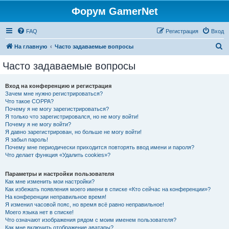
Форум GamerNet
FAQ
Регистрация
Вход
П
На главную
Часто задаваемые вопросы
о
Часто задаваемые вопросы
и
с
Вход на конференцию и регистрация
Зачем мне нужно регистрироваться?
к
Что такое COPPA?
Почему я не могу зарегистрироваться?
Я только что зарегистрировался, но не могу войти!
Почему я не могу войти?
Я давно зарегистрирован, но больше не могу войти!
Я забыл пароль!
Почему мне периодически приходится повторять ввод имени и пароля?
Что делает функция «Удалить cookies»?
Параметры и настройки пользователя
Как мне изменить мои настройки?
Как избежать появления моего имени в списке «Кто сейчас на конференции»?
На конференции неправильное время!
Я изменил часовой пояс, но время всё равно неправильное!
Моего языка нет в списке!
Что означают изображения рядом с моим именем пользователя?
Как мне включить отображение аватары?