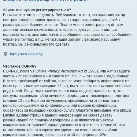
Зачем мне нужно регистрироваться?
Вы можете этого и не делать. Всё зависит от того, как администратор
настроил конференцию: должны ли вы зарегистрироваться, чтобы
размещать сообщения, или нет. Тем не менее регистрация даёт вам
дополнительные возможности, которые недоступны анонимным
пользователям: аватары, личные сообщения, отправка email-сообщений,
участие в группах и т. д. Регистрация займёт у вас всего пару минут,
поэтому мы рекомендуем это сделать.
Вернуться к началу
Что такое COPPA?
COPPA (Children’s Online Privacy Protection Act of 1998), или Акт о защите
частных прав ребёнка в интернете от 1998 г. — это закон Соединённых
Штатов, требующий от сайтов, которые могут собирать информацию от
несовершеннолетних младше 13 лет, иметь на это письменное согласие
родителей. Допустимо наличие иного вида подтверждения того, что
опекуны разрешают сбор личной информации от несовершеннолетних
младше 13 лет. Если вы не уверены, применимо ли это к вам, как к
регистрирующемуся на конференции, или к самой конференции,
обратитесь за помощью к юрисконсульту. Обратите внимание, что phpBB
Limited администрация данной конференции не может давать
рекомендаций по правовым вопросам и не является объектом
юридических отношений, кроме указанных в ответе на вопрос «С кем
можно связаться по вопросу некорректного использования и/или
юридических вопросов, связанных с этой конференцией?».