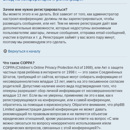
Зачем мне нужно регистрироваться?
Вы можете этого и не делать. Всё зависит от того, как администратор
настроил конференцию: должны ли вы зарегистрироваться, чтобы
размещать сообщения, или нет. Тем не менее регистрация даёт вам
дополнительные возможности, которые недоступны анонимным
пользователям: аватары, личные сообщения, отправка email-сообщений,
участие в группах и т. д. Регистрация займёт у вас всего пару минут,
поэтому мы рекомендуем это сделать.
Вернуться к началу
Что такое COPPA?
COPPA (Children’s Online Privacy Protection Act of 1998), или Акт о защите
частных прав ребёнка в интернете от 1998 г. — это закон Соединённых
Штатов, требующий от сайтов, которые могут собирать информацию от
несовершеннолетних младше 13 лет, иметь на это письменное согласие
родителей. Допустимо наличие иного вида подтверждения того, что
опекуны разрешают сбор личной информации от несовершеннолетних
младше 13 лет. Если вы не уверены, применимо ли это к вам, как к
регистрирующемуся на конференции, или к самой конференции,
обратитесь за помощью к юрисконсульту. Обратите внимание, что phpBB
Limited администрация данной конференции не может давать
рекомендаций по правовым вопросам и не является объектом
юридических отношений, кроме указанных в ответе на вопрос «С кем
можно связаться по вопросу некорректного использования и/или
юридических вопросов, связанных с этой конференцией?».