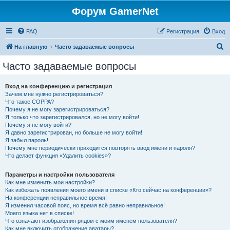
Форум GamerNet
FAQ
Регистрация
Вход
П
На главную
Часто задаваемые вопросы
о
Часто задаваемые вопросы
и
с
Вход на конференцию и регистрация
Зачем мне нужно регистрироваться?
к
Что такое COPPA?
Почему я не могу зарегистрироваться?
Я только что зарегистрировался, но не могу войти!
Почему я не могу войти?
Я давно зарегистрирован, но больше не могу войти!
Я забыл пароль!
Почему мне периодически приходится повторять ввод имени и пароля?
Что делает функция «Удалить cookies»?
Параметры и настройки пользователя
Как мне изменить мои настройки?
Как избежать появления моего имени в списке «Кто сейчас на конференции»?
На конференции неправильное время!
Я изменил часовой пояс, но время всё равно неправильное!
Моего языка нет в списке!
Что означают изображения рядом с моим именем пользователя?
Как мне включить отображение аватары?