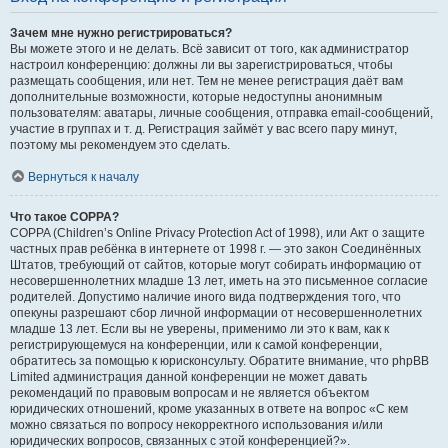
Зачем мне нужно регистрироваться?
Вы можете этого и не делать. Всё зависит от того, как администратор
настроил конференцию: должны ли вы зарегистрироваться, чтобы
размещать сообщения, или нет. Тем не менее регистрация даёт вам
дополнительные возможности, которые недоступны анонимным
пользователям: аватары, личные сообщения, отправка email-сообщений,
участие в группах и т. д. Регистрация займёт у вас всего пару минут,
поэтому мы рекомендуем это сделать.
Вернуться к началу
Что такое COPPA?
COPPA (Children’s Online Privacy Protection Act of 1998), или Акт о защите
частных прав ребёнка в интернете от 1998 г. — это закон Соединённых
Штатов, требующий от сайтов, которые могут собирать информацию от
несовершеннолетних младше 13 лет, иметь на это письменное согласие
родителей. Допустимо наличие иного вида подтверждения того, что
опекуны разрешают сбор личной информации от несовершеннолетних
младше 13 лет. Если вы не уверены, применимо ли это к вам, как к
регистрирующемуся на конференции, или к самой конференции,
обратитесь за помощью к юрисконсульту. Обратите внимание, что phpBB
Limited администрация данной конференции не может давать
рекомендаций по правовым вопросам и не является объектом
юридических отношений, кроме указанных в ответе на вопрос «С кем
можно связаться по вопросу некорректного использования и/или
юридических вопросов, связанных с этой конференцией?».