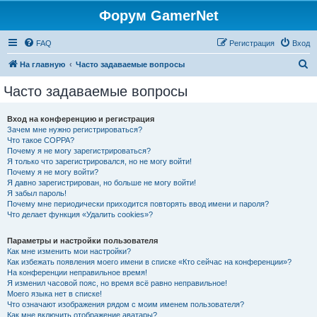
Форум GamerNet
FAQ
Регистрация
Вход
П
На главную
Часто задаваемые вопросы
о
Часто задаваемые вопросы
и
с
Вход на конференцию и регистрация
Зачем мне нужно регистрироваться?
к
Что такое COPPA?
Почему я не могу зарегистрироваться?
Я только что зарегистрировался, но не могу войти!
Почему я не могу войти?
Я давно зарегистрирован, но больше не могу войти!
Я забыл пароль!
Почему мне периодически приходится повторять ввод имени и пароля?
Что делает функция «Удалить cookies»?
Параметры и настройки пользователя
Как мне изменить мои настройки?
Как избежать появления моего имени в списке «Кто сейчас на конференции»?
На конференции неправильное время!
Я изменил часовой пояс, но время всё равно неправильное!
Моего языка нет в списке!
Что означают изображения рядом с моим именем пользователя?
Как мне включить отображение аватары?