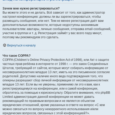
Зачем мне нужно регистрироваться?
Вы можете этого и не делать. Всё зависит от того, как администратор
настроил конференцию: должны ли вы зарегистрироваться, чтобы
размещать сообщения, или нет. Тем не менее регистрация даёт вам
дополнительные возможности, которые недоступны анонимным
пользователям: аватары, личные сообщения, отправка email-сообщений,
участие в группах и т. д. Регистрация займёт у вас всего пару минут,
поэтому мы рекомендуем это сделать.
Вернуться к началу
Что такое COPPA?
COPPA (Children’s Online Privacy Protection Act of 1998), или Акт о защите
частных прав ребёнка в интернете от 1998 г. — это закон Соединённых
Штатов, требующий от сайтов, которые могут собирать информацию от
несовершеннолетних младше 13 лет, иметь на это письменное согласие
родителей. Допустимо наличие иного вида подтверждения того, что
опекуны разрешают сбор личной информации от несовершеннолетних
младше 13 лет. Если вы не уверены, применимо ли это к вам, как к
регистрирующемуся на конференции, или к самой конференции,
обратитесь за помощью к юрисконсульту. Обратите внимание, что phpBB
Limited администрация данной конференции не может давать
рекомендаций по правовым вопросам и не является объектом
юридических отношений, кроме указанных в ответе на вопрос «С кем
можно связаться по вопросу некорректного использования и/или
юридических вопросов, связанных с этой конференцией?».