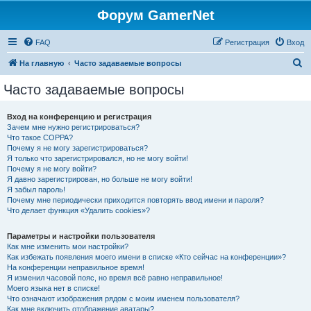
Форум GamerNet
FAQ
Регистрация
Вход
П
На главную
Часто задаваемые вопросы
о
Часто задаваемые вопросы
и
с
Вход на конференцию и регистрация
Зачем мне нужно регистрироваться?
к
Что такое COPPA?
Почему я не могу зарегистрироваться?
Я только что зарегистрировался, но не могу войти!
Почему я не могу войти?
Я давно зарегистрирован, но больше не могу войти!
Я забыл пароль!
Почему мне периодически приходится повторять ввод имени и пароля?
Что делает функция «Удалить cookies»?
Параметры и настройки пользователя
Как мне изменить мои настройки?
Как избежать появления моего имени в списке «Кто сейчас на конференции»?
На конференции неправильное время!
Я изменил часовой пояс, но время всё равно неправильное!
Моего языка нет в списке!
Что означают изображения рядом с моим именем пользователя?
Как мне включить отображение аватары?