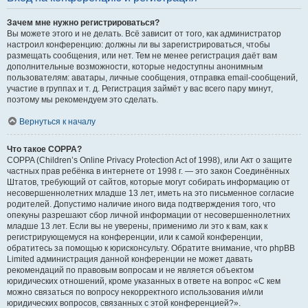
Зачем мне нужно регистрироваться?
Вы можете этого и не делать. Всё зависит от того, как администратор
настроил конференцию: должны ли вы зарегистрироваться, чтобы
размещать сообщения, или нет. Тем не менее регистрация даёт вам
дополнительные возможности, которые недоступны анонимным
пользователям: аватары, личные сообщения, отправка email-сообщений,
участие в группах и т. д. Регистрация займёт у вас всего пару минут,
поэтому мы рекомендуем это сделать.
Вернуться к началу
Что такое COPPA?
COPPA (Children’s Online Privacy Protection Act of 1998), или Акт о защите
частных прав ребёнка в интернете от 1998 г. — это закон Соединённых
Штатов, требующий от сайтов, которые могут собирать информацию от
несовершеннолетних младше 13 лет, иметь на это письменное согласие
родителей. Допустимо наличие иного вида подтверждения того, что
опекуны разрешают сбор личной информации от несовершеннолетних
младше 13 лет. Если вы не уверены, применимо ли это к вам, как к
регистрирующемуся на конференции, или к самой конференции,
обратитесь за помощью к юрисконсульту. Обратите внимание, что phpBB
Limited администрация данной конференции не может давать
рекомендаций по правовым вопросам и не является объектом
юридических отношений, кроме указанных в ответе на вопрос «С кем
можно связаться по вопросу некорректного использования и/или
юридических вопросов, связанных с этой конференцией?».