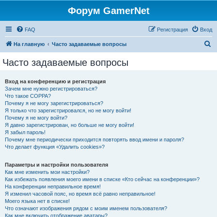
Форум GamerNet
FAQ
Регистрация
Вход
П
На главную
Часто задаваемые вопросы
о
Часто задаваемые вопросы
и
с
Вход на конференцию и регистрация
Зачем мне нужно регистрироваться?
к
Что такое COPPA?
Почему я не могу зарегистрироваться?
Я только что зарегистрировался, но не могу войти!
Почему я не могу войти?
Я давно зарегистрирован, но больше не могу войти!
Я забыл пароль!
Почему мне периодически приходится повторять ввод имени и пароля?
Что делает функция «Удалить cookies»?
Параметры и настройки пользователя
Как мне изменить мои настройки?
Как избежать появления моего имени в списке «Кто сейчас на конференции»?
На конференции неправильное время!
Я изменил часовой пояс, но время всё равно неправильное!
Моего языка нет в списке!
Что означают изображения рядом с моим именем пользователя?
Как мне включить отображение аватары?