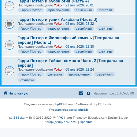
Гарри Поттер и Кубок огня (Часть 4)
Последнее сообщение
Yoko
«
21 янв 2026, 20:01
Гарри Поттер
приключения
семейный
фэнтези
Гарри Поттер и узник Азкабана (Часть 3)
Последнее сообщение
Yoko
«
08 янв 2026, 23:32
Гарри Поттер
приключения
семейный
фэнтези
Гарри Поттер и Философский камень [Театральная
версия] (Часть 1)
Последнее сообщение
Yoko
«
08 янв 2026, 22:30
Гарри Поттер
приключения
семейный
фэнтези
Гарри Поттер и Тайная комната Часть 2 [Театральная
версия]
Последнее сообщение
Yoko
«
08 янв 2026, 22:24
Гарри Поттер
детектив
приключения
семейный
фэнтези
На главную
Часовой пояс:
UTC+03:00
Создано на основе
phpBB
® Forum Software © phpBB Limited
Русская поддержка phpBB
xbtBB3cker
v.3h © 2015-2020 @
PPK
| Icon Theme by Everaldo.com Design Studio
Конфиденциальность
|
Правила