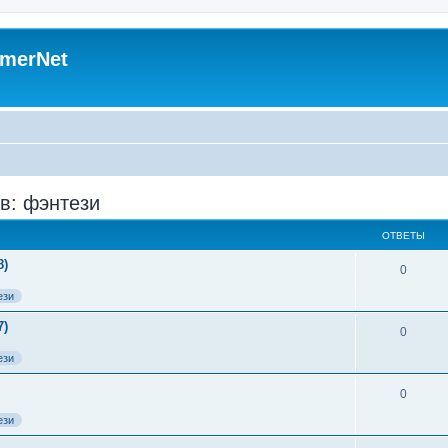
merNet
в: фэнтези
ОТВЕТЫ
8)
0
ези
7)
0
ези
0
ези