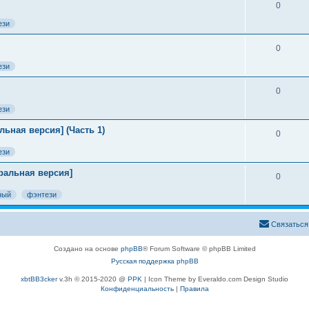
0
ези
0
ези
0
ези
ьная версия] (Часть 1)
0
ези
тральная версия]
0
ный
фэнтези
Связаться
Создано на основе
phpBB
® Forum Software © phpBB Limited
Русская поддержка phpBB
xbtBB3cker
v.3h © 2015-2020 @
PPK
| Icon Theme by Everaldo.com Design Studio
Конфиденциальность
|
Правила