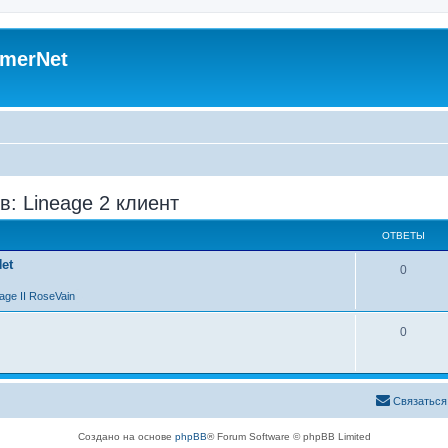
merNet
в: Lineage 2 клиент
ОТВЕТЫ
et
0
age II RoseVain
0
Связаться
Создано на основе
phpBB
® Forum Software © phpBB Limited