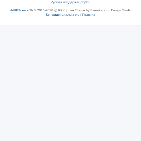
Русская поддержка phpBB
xbtBB3cker
v.3h © 2015-2020 @
PPK
| Icon Theme by Everaldo.com Design Studio
Конфиденциальность
|
Правила