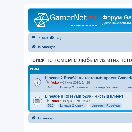
Форум Ga
Добро пожаловать!
Ссылки
FAQ
На главную
Поиск по темам с любым из этих тего
ТЕМЫ
Lineage 2 RoseVain - тестовый проект GamerN
Yoko
» 09 янв 2026, 14:16
520
Lineage 2 Essence
Lineage 2 клиент
Line
Lineage II RoseVain 520p - Чистый клиент
Yoko
» 19 дек 2025, 23:30
520
Lineage 2 клиент
Lineage II RoseVain
На главную