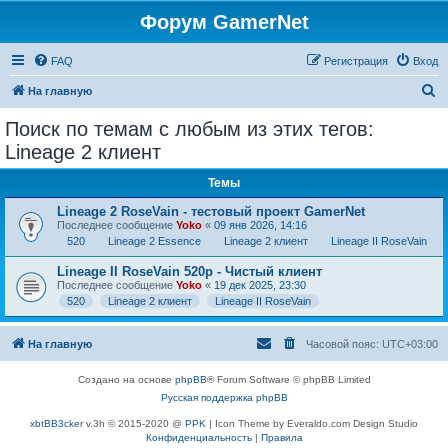
Форум GamerNet
FAQ
Регистрация
Вход
П
На главную
о
Поиск по темам с любым из этих тегов:
и
Lineage 2 клиент
с
Темы
к
Lineage 2 RoseVain - тестовый проект GamerNet
Последнее сообщение
Yoko
«
09 янв 2026, 14:16
520
Lineage 2 Essence
Lineage 2 клиент
Lineage II RoseVain
Lineage II RoseVain 520p - Чистый клиент
Последнее сообщение
Yoko
«
19 дек 2025, 23:30
520
Lineage 2 клиент
Lineage II RoseVain
На главную
Часовой пояс:
UTC+03:00
Создано на основе
phpBB
® Forum Software © phpBB Limited
Русская поддержка phpBB
xbtBB3cker
v.3h © 2015-2020 @
PPK
| Icon Theme by Everaldo.com Design Studio
Конфиденциальность
|
Правила