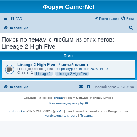
Форум GamerNet
FAQ
Регистрация
Вход
П
На главную
о
Поиск по темам с любым из этих тегов:
и
Lineage 2 High Five
с
Темы
к
Lineage 2 High Five - Чистый клиент
Последнее сообщение
JosephRhype
«
15 фев 2026, 16:10
Ответы:
1
Lineage 2
Lineage 2 High Five
На главную
Часовой пояс:
UTC+03:00
Создано на основе
phpBB
® Forum Software © phpBB Limited
Русская поддержка phpBB
xbtBB3cker
v.3h © 2015-2020 @
PPK
| Icon Theme by Everaldo.com Design Studio
Конфиденциальность
|
Правила