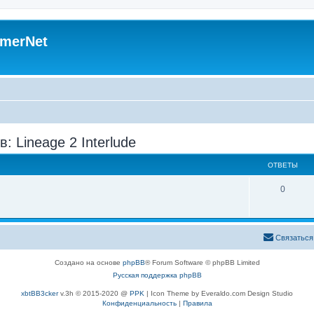
merNet
: Lineage 2 Interlude
ОТВЕТЫ
0
Связаться
Создано на основе
phpBB
® Forum Software © phpBB Limited
Русская поддержка phpBB
xbtBB3cker
v.3h © 2015-2020 @
PPK
| Icon Theme by Everaldo.com Design Studio
Конфиденциальность
|
Правила