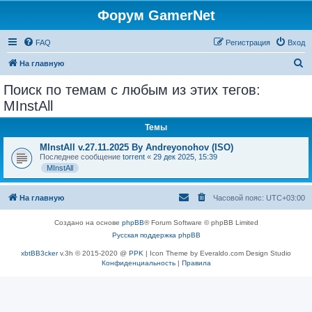
Форум GamerNet
FAQ
Регистрация
Вход
П
На главную
о
Поиск по темам с любым из этих тегов:
и
MInstAll
с
Темы
к
MInstAll v.27.11.2025 By Andreyonohov (ISO)
Последнее сообщение
torrent
«
29 дек 2025, 15:39
MInstAll
На главную
Часовой пояс:
UTC+03:00
Создано на основе
phpBB
® Forum Software © phpBB Limited
Русская поддержка phpBB
xbtBB3cker
v.3h © 2015-2020 @
PPK
| Icon Theme by Everaldo.com Design Studio
Конфиденциальность
|
Правила