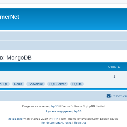
merNet
ов: MongoDB
ОТВЕТЫ
1
reSQL
Redis
Snowflake
SQL Server
SQLite
Связаться
Создано на основе
phpBB
® Forum Software © phpBB Limited
Русская поддержка phpBB
xbtBB3cker
v.3h © 2015-2020 @
PPK
| Icon Theme by Everaldo.com Design Studio
Конфиденциальность
|
Правила