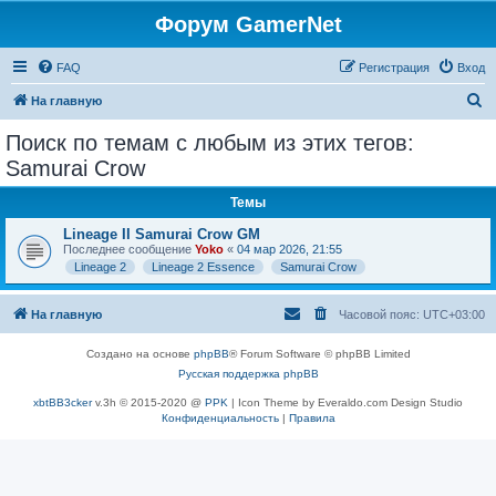
Форум GamerNet
FAQ
Регистрация
Вход
П
На главную
о
Поиск по темам с любым из этих тегов:
и
Samurai Crow
с
Темы
к
Lineage II Samurai Crow GM
Последнее сообщение
Yoko
«
04 мар 2026, 21:55
Lineage 2
Lineage 2 Essence
Samurai Crow
На главную
Часовой пояс:
UTC+03:00
Создано на основе
phpBB
® Forum Software © phpBB Limited
Русская поддержка phpBB
xbtBB3cker
v.3h © 2015-2020 @
PPK
| Icon Theme by Everaldo.com Design Studio
Конфиденциальность
|
Правила