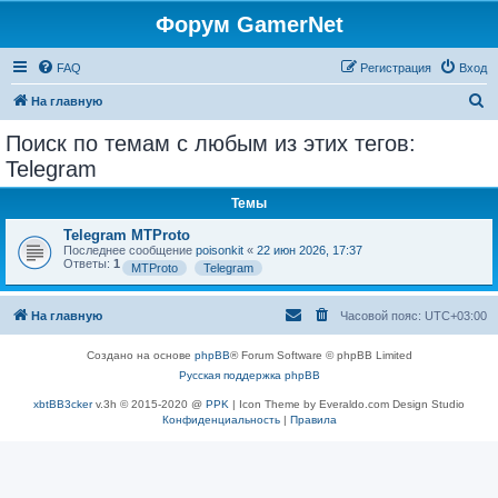
Форум GamerNet
FAQ
Регистрация
Вход
П
На главную
о
Поиск по темам с любым из этих тегов:
и
Telegram
с
Темы
к
Telegram MTProto
Последнее сообщение
poisonkit
«
22 июн 2026, 17:37
Ответы:
1
MTProto
Telegram
На главную
Часовой пояс:
UTC+03:00
Создано на основе
phpBB
® Forum Software © phpBB Limited
Русская поддержка phpBB
xbtBB3cker
v.3h © 2015-2020 @
PPK
| Icon Theme by Everaldo.com Design Studio
Конфиденциальность
|
Правила