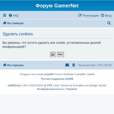
Форум GamerNet
FAQ
Регистрация
Вход
П
На главную
о
Удалить cookies
и
с
Вы уверены, что хотите удалить все cookie, установленные данной
конференцией?
к
На главную
Часовой пояс:
UTC+03:00
Создано на основе
phpBB
® Forum Software © phpBB Limited
Русская поддержка phpBB
xbtBB3cker
v.3h © 2015-2020 @
PPK
| Icon Theme by Everaldo.com Design Studio
Конфиденциальность
|
Правила