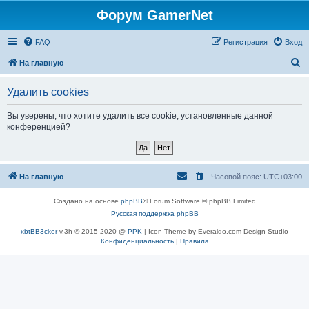
Форум GamerNet
FAQ
Регистрация
Вход
П
На главную
о
Удалить cookies
и
с
Вы уверены, что хотите удалить все cookie, установленные данной
конференцией?
к
На главную
Часовой пояс:
UTC+03:00
Создано на основе
phpBB
® Forum Software © phpBB Limited
Русская поддержка phpBB
xbtBB3cker
v.3h © 2015-2020 @
PPK
| Icon Theme by Everaldo.com Design Studio
Конфиденциальность
|
Правила