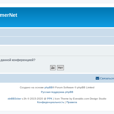
merNet
ые данной конференцией?
Связаться
Создано на основе
phpBB
® Forum Software © phpBB Limited
Русская поддержка phpBB
xbtBB3cker
v.3h © 2015-2020 @
PPK
| Icon Theme by Everaldo.com Design Studio
Конфиденциальность
|
Правила