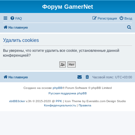
Форум GamerNet
FAQ
Регистрация
Вход
П
На главную
о
Удалить cookies
и
с
Вы уверены, что хотите удалить все cookie, установленные данной
конференцией?
к
На главную
Часовой пояс:
UTC+03:00
Создано на основе
phpBB
® Forum Software © phpBB Limited
Русская поддержка phpBB
xbtBB3cker
v.3h © 2015-2020 @
PPK
| Icon Theme by Everaldo.com Design Studio
Конфиденциальность
|
Правила