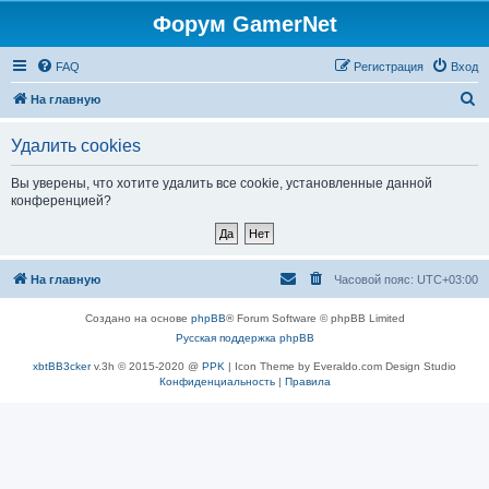
Форум GamerNet
FAQ
Регистрация
Вход
П
На главную
о
Удалить cookies
и
с
Вы уверены, что хотите удалить все cookie, установленные данной
конференцией?
к
На главную
Часовой пояс:
UTC+03:00
Создано на основе
phpBB
® Forum Software © phpBB Limited
Русская поддержка phpBB
xbtBB3cker
v.3h © 2015-2020 @
PPK
| Icon Theme by Everaldo.com Design Studio
Конфиденциальность
|
Правила