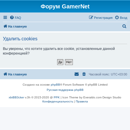
Форум GamerNet
FAQ
Регистрация
Вход
П
На главную
о
Удалить cookies
и
с
Вы уверены, что хотите удалить все cookie, установленные данной
конференцией?
к
На главную
Часовой пояс:
UTC+03:00
Создано на основе
phpBB
® Forum Software © phpBB Limited
Русская поддержка phpBB
xbtBB3cker
v.3h © 2015-2020 @
PPK
| Icon Theme by Everaldo.com Design Studio
Конфиденциальность
|
Правила