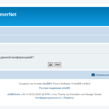
merNet
ые данной конференцией?
Связаться
Создано на основе
phpBB
® Forum Software © phpBB Limited
Русская поддержка phpBB
xbtBB3cker
v.3h © 2015-2020 @
PPK
| Icon Theme by Everaldo.com Design Studio
Конфиденциальность
|
Правила