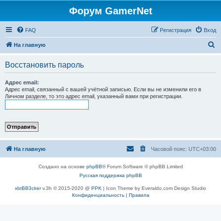
Форум GamerNet
FAQ
Регистрация
Вход
П
На главную
о
Восстановить пароль
и
с
Адрес email:
Адрес email, связанный с вашей учётной записью. Если вы не изменили его в
к
Личном разделе, то это адрес email, указанный вами при регистрации.
На главную
Часовой пояс:
UTC+03:00
Создано на основе
phpBB
® Forum Software © phpBB Limited
Русская поддержка phpBB
xbtBB3cker
v.3h © 2015-2020 @
PPK
| Icon Theme by Everaldo.com Design Studio
Конфиденциальность
|
Правила