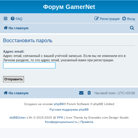
Форум GamerNet
FAQ
Регистрация
Вход
П
На главную
о
Восстановить пароль
и
с
Адрес email:
Адрес email, связанный с вашей учётной записью. Если вы не изменили его в
к
Личном разделе, то это адрес email, указанный вами при регистрации.
На главную
Часовой пояс:
UTC+03:00
Создано на основе
phpBB
® Forum Software © phpBB Limited
Русская поддержка phpBB
xbtBB3cker
v.3h © 2015-2020 @
PPK
| Icon Theme by Everaldo.com Design Studio
Конфиденциальность
|
Правила