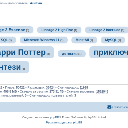
у
овый пользователь:
Arintvin
с
о
о
б
щ
е
н
и
ge 2 Essence
Lineage 2 High Five
Lineage 2 Interlude
(3)
(1)
(1)
ю
t SQL
Microsoft Windows 11
MInstAll
MySQL
(1)
(1)
(1)
(1)
арри Поттер
приклю
детектив
(8)
(1)
нтези
(8)
25
• Пиров:
50422
• Раздающих:
38424
• Скачивающих:
11998
ию:
498.5 МБ
• Скачано за сессию:
173.91 ГБ
• Скачано торрентов:
1552945
 пользователей:
3
• Скачивающих пользователей:
3
Связаться
Создано на основе
phpBB
® Forum Software © phpBB Limited
Русская поддержка phpBB