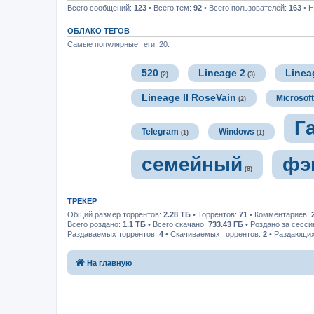
Всего сообщений:
123
• Всего тем:
92
• Всего пользователей:
163
• Н
ОБЛАКО ТЕГОВ
Самые популярные теги: 20.
520
Lineage 2
Linea
(2)
(3)
Lineage II RoseVain
Microsof
(2)
Г
Telegram
Windows
(1)
(1)
семейный
фэ
(8)
ТРЕКЕР
Общий размер торрентов:
2.28 ТБ
• Торрентов:
71
• Комментариев:
Всего роздано:
1.1 ТБ
• Всего скачано:
733.43 ГБ
• Роздано за сесс
Раздаваемых торрентов:
4
• Скачиваемых торрентов:
2
• Раздающих
На главную