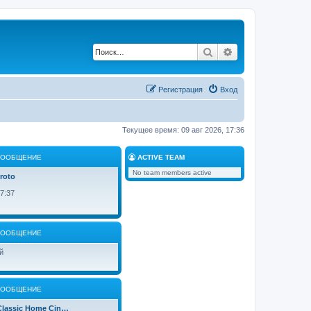
Поиск
Расширенный по
Регистрация
Вход
Текущее время: 09 авг 2026, 17:36
СООБЩЕНИЕ
ACTIVE TEAM
No team members active
roto
7:37
СООБЩЕНИЕ
й
СООБЩЕНИЕ
 Classic Home Cin…