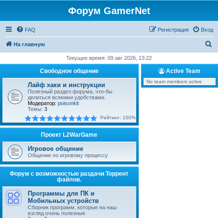
Форум GamerNet
FAQ
Регистрация
Вход
П
На главную
о
Текущее время: 09 авг 2026, 13:22
и
Свободное общение
Active Team
с
No team members active
Лайф хаки и инструкции
к
Полезный раздел форума, что-бы
делиться всякими удобствами.
Модератор:
poisonkit
Темы:
3
Рейтинг: 100%
Проект L2WarGame
Игровое общение
Общение по игровому процессу
Форум с возможностью раздачи Торрент
файлов.
Программы для ПК и
Мобильных устройств
Сборник программ, которые на наш
взгляд очень полезные