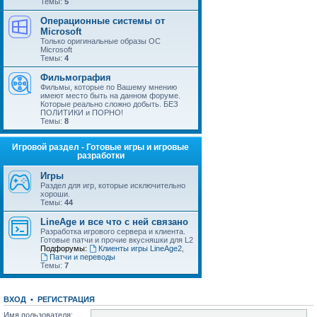
Темы:
5
Операционные системы от
Microsoft
Только оригинальные образы ОС
Microsoft
Темы:
4
Фильмография
Фильмы, которые по Вашему мнению
имеют место быть на данном форуме.
Которые реально сложно добыть. БЕЗ
ПОЛИТИКИ и ПОРНО!
Темы:
8
Игровой раздел - Готовые игры и игровые
разработки
Игры
Раздел для игр, которые исключительно
хороши.
Темы:
44
LineAge и все что с ней связано
Разработка игрового сервера и клиента.
Готовые патчи и прочие вкусняшки для L2
Подфорумы:
Клиенты игры LineAge2
,
Патчи и переводы
Темы:
7
ВХОД
•
РЕГИСТРАЦИЯ
Имя пользователя: