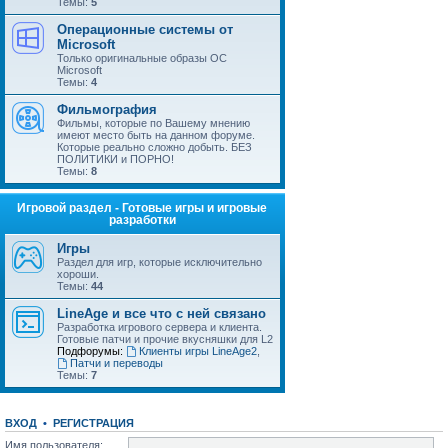
Темы:
5
Операционные системы от
Microsoft
Только оригинальные образы ОС
Microsoft
Темы:
4
Фильмография
Фильмы, которые по Вашему мнению
имеют место быть на данном форуме.
Которые реально сложно добыть. БЕЗ
ПОЛИТИКИ и ПОРНО!
Темы:
8
Игровой раздел - Готовые игры и игровые
разработки
Игры
Раздел для игр, которые исключительно
хороши.
Темы:
44
LineAge и все что с ней связано
Разработка игрового сервера и клиента.
Готовые патчи и прочие вкусняшки для L2
Подфорумы:
Клиенты игры LineAge2
,
Патчи и переводы
Темы:
7
ВХОД
•
РЕГИСТРАЦИЯ
Имя пользователя: