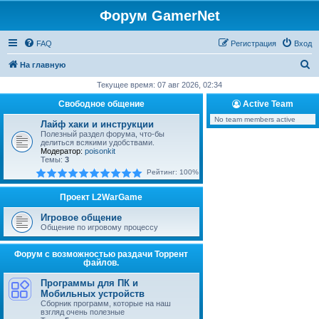
Форум GamerNet
FAQ
Регистрация
Вход
П
На главную
о
Текущее время: 07 авг 2026, 02:34
и
Свободное общение
Active Team
с
No team members active
Лайф хаки и инструкции
к
Полезный раздел форума, что-бы
делиться всякими удобствами.
Модератор:
poisonkit
Темы:
3
Рейтинг: 100%
Проект L2WarGame
Игровое общение
Общение по игровому процессу
Форум с возможностью раздачи Торрент
файлов.
Программы для ПК и
Мобильных устройств
Сборник программ, которые на наш
взгляд очень полезные