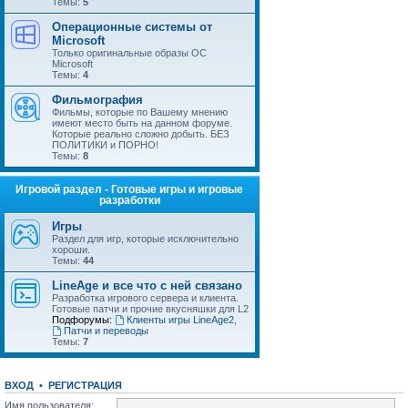
Темы:
5
Операционные системы от
Microsoft
Только оригинальные образы ОС
Microsoft
Темы:
4
Фильмография
Фильмы, которые по Вашему мнению
имеют место быть на данном форуме.
Которые реально сложно добыть. БЕЗ
ПОЛИТИКИ и ПОРНО!
Темы:
8
Игровой раздел - Готовые игры и игровые
разработки
Игры
Раздел для игр, которые исключительно
хороши.
Темы:
44
LineAge и все что с ней связано
Разработка игрового сервера и клиента.
Готовые патчи и прочие вкусняшки для L2
Подфорумы:
Клиенты игры LineAge2
,
Патчи и переводы
Темы:
7
ВХОД
•
РЕГИСТРАЦИЯ
Имя пользователя: