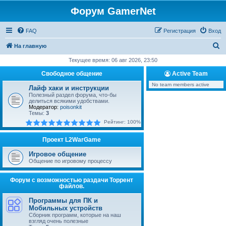
Форум GamerNet
FAQ
Регистрация
Вход
П
На главную
о
Текущее время: 06 авг 2026, 23:50
и
Свободное общение
Active Team
с
No team members active
Лайф хаки и инструкции
к
Полезный раздел форума, что-бы
делиться всякими удобствами.
Модератор:
poisonkit
Темы:
3
Рейтинг: 100%
Проект L2WarGame
Игровое общение
Общение по игровому процессу
Форум с возможностью раздачи Торрент
файлов.
Программы для ПК и
Мобильных устройств
Сборник программ, которые на наш
взгляд очень полезные