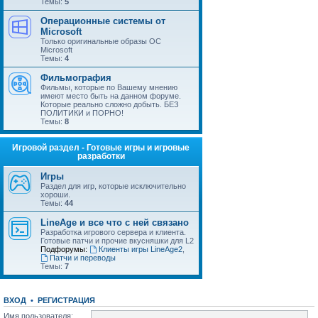
Темы:
5
Операционные системы от
Microsoft
Только оригинальные образы ОС
Microsoft
Темы:
4
Фильмография
Фильмы, которые по Вашему мнению
имеют место быть на данном форуме.
Которые реально сложно добыть. БЕЗ
ПОЛИТИКИ и ПОРНО!
Темы:
8
Игровой раздел - Готовые игры и игровые
разработки
Игры
Раздел для игр, которые исключительно
хороши.
Темы:
44
LineAge и все что с ней связано
Разработка игрового сервера и клиента.
Готовые патчи и прочие вкусняшки для L2
Подфорумы:
Клиенты игры LineAge2
,
Патчи и переводы
Темы:
7
ВХОД
•
РЕГИСТРАЦИЯ
Имя пользователя: