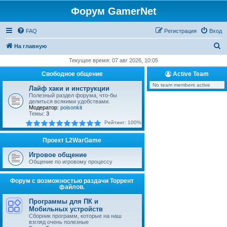
Форум GamerNet
FAQ
Регистрация
Вход
П
На главную
о
Текущее время: 07 авг 2026, 10:05
и
Свободное общение
Active Team
с
No team members active
Лайф хаки и инструкции
к
Полезный раздел форума, что-бы
делиться всякими удобствами.
Модератор:
poisonkit
Темы:
3
Рейтинг: 100%
Проект L2WarGame
Игровое общение
Общение по игровому процессу
Форум с возможностью раздачи Торрент
файлов.
Программы для ПК и
Мобильных устройств
Сборник программ, которые на наш
взгляд очень полезные