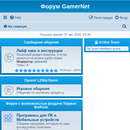
Форум GamerNet
FAQ
Регистрация
Вход
П
На главную
о
Текущее время: 07 авг 2026, 09:36
и
Свободное общение
Active Team
с
No team members active
Лайф хаки и инструкции
к
Полезный раздел форума, что-бы
делиться всякими удобствами.
Модератор:
poisonkit
Темы:
3
Рейтинг: 100%
Проект L2WarGame
Игровое общение
Общение по игровому процессу
Форум с возможностью раздачи Торрент
файлов.
Программы для ПК и
Мобильных устройств
Сборник программ, которые на наш
взгляд очень полезные