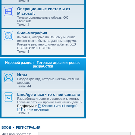
Темы:
5
Операционные системы от
Microsoft
Только оригинальные образы ОС
Microsoft
Темы:
4
Фильмография
Фильмы, которые по Вашему мнению
имеют место быть на данном форуме.
Которые реально сложно добыть. БЕЗ
ПОЛИТИКИ и ПОРНО!
Темы:
8
Игровой раздел - Готовые игры и игровые
разработки
Игры
Раздел для игр, которые исключительно
хороши.
Темы:
44
LineAge и все что с ней связано
Разработка игрового сервера и клиента.
Готовые патчи и прочие вкусняшки для L2
Подфорумы:
Клиенты игры LineAge2
,
Патчи и переводы
Темы:
7
ВХОД
•
РЕГИСТРАЦИЯ
Имя пользователя: