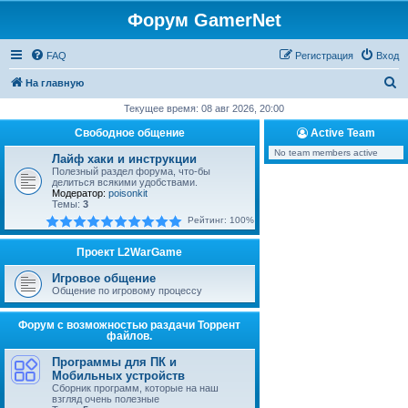
Форум GamerNet
FAQ
Регистрация
Вход
П
На главную
о
Текущее время: 08 авг 2026, 20:00
и
Свободное общение
Active Team
с
No team members active
Лайф хаки и инструкции
к
Полезный раздел форума, что-бы
делиться всякими удобствами.
Модератор:
poisonkit
Темы:
3
Рейтинг: 100%
Проект L2WarGame
Игровое общение
Общение по игровому процессу
Форум с возможностью раздачи Торрент
файлов.
Программы для ПК и
Мобильных устройств
Сборник программ, которые на наш
взгляд очень полезные