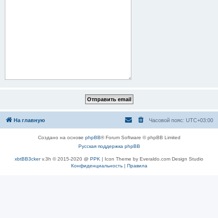
На главную
Часовой пояс:
UTC+03:00
Создано на основе
phpBB
® Forum Software © phpBB Limited
Русская поддержка phpBB
xbtBB3cker
v.3h © 2015-2020 @
PPK
| Icon Theme by Everaldo.com Design Studio
Конфиденциальность
|
Правила