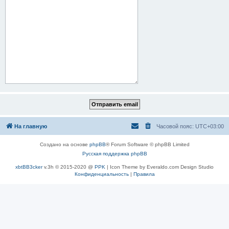
На главную
Часовой пояс:
UTC+03:00
Создано на основе
phpBB
® Forum Software © phpBB Limited
Русская поддержка phpBB
xbtBB3cker
v.3h © 2015-2020 @
PPK
| Icon Theme by Everaldo.com Design Studio
Конфиденциальность
|
Правила