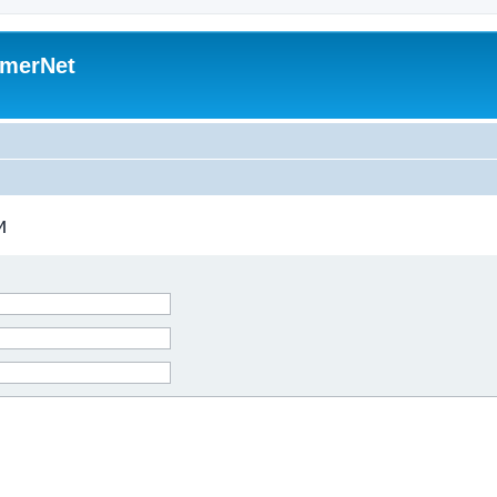
merNet
и