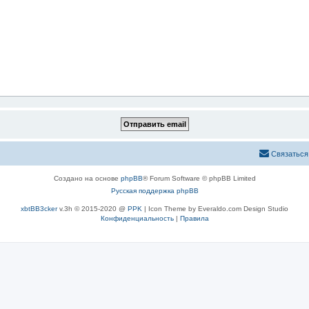
Связаться
Создано на основе
phpBB
® Forum Software © phpBB Limited
Русская поддержка phpBB
xbtBB3cker
v.3h © 2015-2020 @
PPK
| Icon Theme by Everaldo.com Design Studio
Конфиденциальность
|
Правила