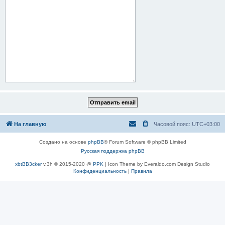
На главную
Часовой пояс:
UTC+03:00
Создано на основе
phpBB
® Forum Software © phpBB Limited
Русская поддержка phpBB
xbtBB3cker
v.3h © 2015-2020 @
PPK
| Icon Theme by Everaldo.com Design Studio
Конфиденциальность
|
Правила