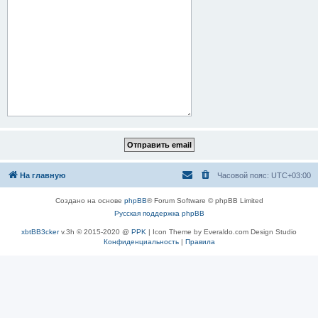
На главную
Часовой пояс:
UTC+03:00
Создано на основе
phpBB
® Forum Software © phpBB Limited
Русская поддержка phpBB
xbtBB3cker
v.3h © 2015-2020 @
PPK
| Icon Theme by Everaldo.com Design Studio
Конфиденциальность
|
Правила