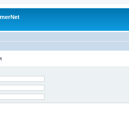
merNet
и