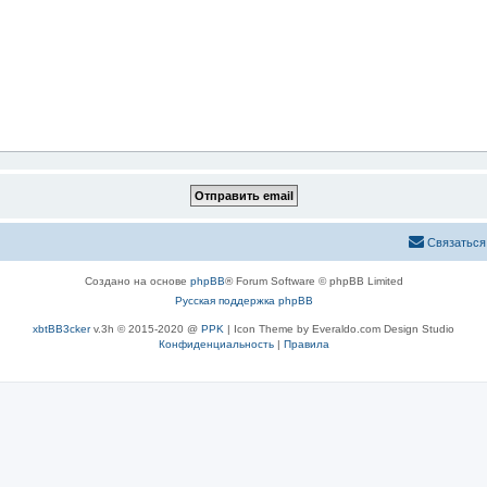
Связаться
Создано на основе
phpBB
® Forum Software © phpBB Limited
Русская поддержка phpBB
xbtBB3cker
v.3h © 2015-2020 @
PPK
| Icon Theme by Everaldo.com Design Studio
Конфиденциальность
|
Правила