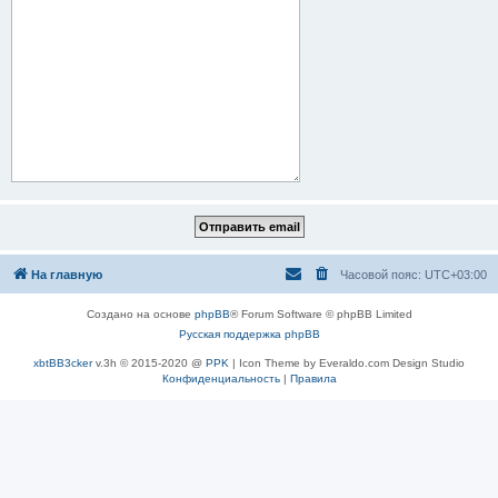
На главную
Часовой пояс:
UTC+03:00
Создано на основе
phpBB
® Forum Software © phpBB Limited
Русская поддержка phpBB
xbtBB3cker
v.3h © 2015-2020 @
PPK
| Icon Theme by Everaldo.com Design Studio
Конфиденциальность
|
Правила