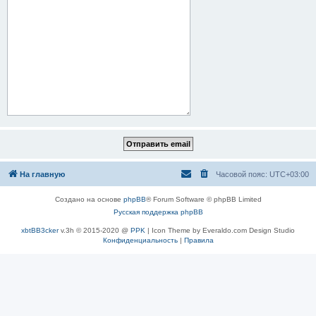
На главную
Часовой пояс:
UTC+03:00
Создано на основе
phpBB
® Forum Software © phpBB Limited
Русская поддержка phpBB
xbtBB3cker
v.3h © 2015-2020 @
PPK
| Icon Theme by Everaldo.com Design Studio
Конфиденциальность
|
Правила