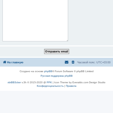
На главную
Часовой пояс:
UTC+03:00
Создано на основе
phpBB
® Forum Software © phpBB Limited
Русская поддержка phpBB
xbtBB3cker
v.3h © 2015-2020 @
PPK
| Icon Theme by Everaldo.com Design Studio
Конфиденциальность
|
Правила