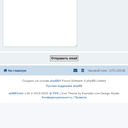
На главную
Часовой пояс:
UTC+03:00
Создано на основе
phpBB
® Forum Software © phpBB Limited
Русская поддержка phpBB
xbtBB3cker
v.3h © 2015-2020 @
PPK
| Icon Theme by Everaldo.com Design Studio
Конфиденциальность
|
Правила