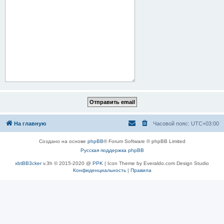
На главную
Часовой пояс:
UTC+03:00
Создано на основе
phpBB
® Forum Software © phpBB Limited
Русская поддержка phpBB
xbtBB3cker
v.3h © 2015-2020 @
PPK
| Icon Theme by Everaldo.com Design Studio
Конфиденциальность
|
Правила