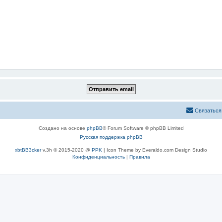
Связаться
Создано на основе
phpBB
® Forum Software © phpBB Limited
Русская поддержка phpBB
xbtBB3cker
v.3h © 2015-2020 @
PPK
| Icon Theme by Everaldo.com Design Studio
Конфиденциальность
|
Правила