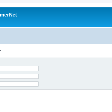
merNet
и