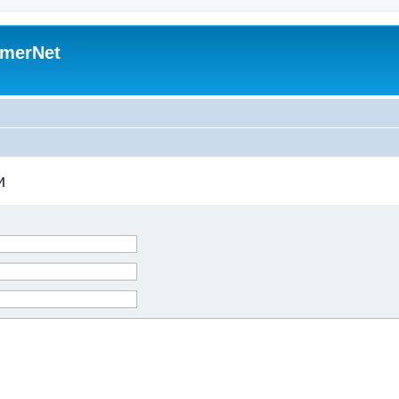
merNet
и