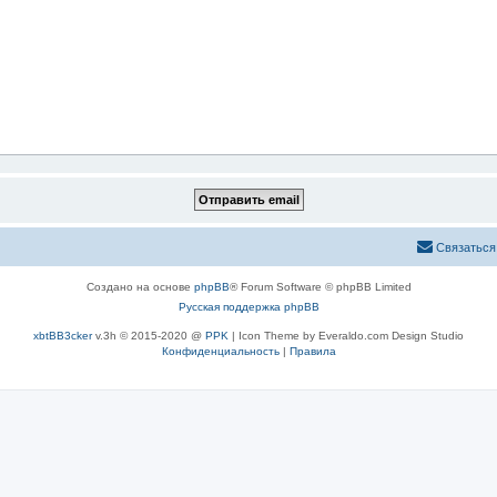
Связаться
Создано на основе
phpBB
® Forum Software © phpBB Limited
Русская поддержка phpBB
xbtBB3cker
v.3h © 2015-2020 @
PPK
| Icon Theme by Everaldo.com Design Studio
Конфиденциальность
|
Правила