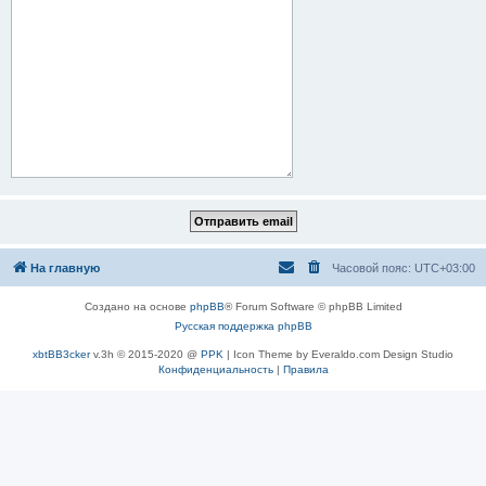
На главную
Часовой пояс:
UTC+03:00
Создано на основе
phpBB
® Forum Software © phpBB Limited
Русская поддержка phpBB
xbtBB3cker
v.3h © 2015-2020 @
PPK
| Icon Theme by Everaldo.com Design Studio
Конфиденциальность
|
Правила